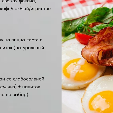
, свежая фокача,
 кофе/сок/чай/игристое
ч на пицца-тесте с
апиток (натуральный
ан со слабосоленой
ем-чиз) + напиток
но на выбор).