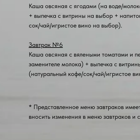
Каша овсяная с ягодами (на воде/молок
+ выпечка с витрины на выбор + напито
сок/чай/игристое вино на выбор).
Завтрак №6
Каша овсяная с вялеными томатами и пе
заменителе молока) + выпечка с витрин
(натуральный кофе/сок/чай/игристое ви
* Представленное меню завтраков имеет
вносить изменения в меню завтраков и 