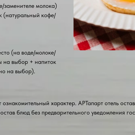
е/заменителе молока)
к (натуральный кофе/
сто (на воде/молоке/
ы на выбор + напиток
но на выбор).
 ознакомительный характер. АРТапарт отель остав
состав блюд без предварительного уведомления гос