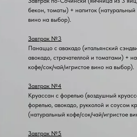
Завтрак по-Сочински (яичница из 3 яиц
бекон, томаты) + напиток (натуральный
вино на выбор).
Завтрак №3
Панаццо с авакадо (итальянский сэндви
авокадо, страчателлой и томатами) + н
кофе/сок/чай/игристое вино на выбор).
Завтрак №4
Круассан с форелью (воздушный круасс
форелью, авокадо, рукколой и соусом кр
(натуральный кофе/сок/чай/игристое ви
Завтрак №5